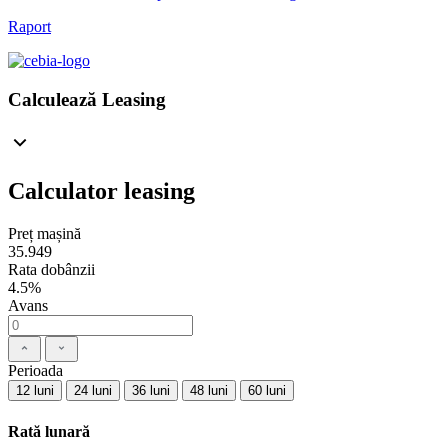
Raport
Calculează Leasing
Calculator leasing
Preț mașină
35.949
Rata dobânzii
4.5%
Avans
Perioada
12 luni
24 luni
36 luni
48 luni
60 luni
Rată lunară