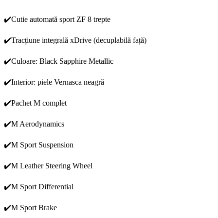
✔️Cutie automată sport ZF 8 trepte
✔️Tracțiune integrală xDrive (decuplabilă față)
✔️Culoare: Black Sapphire Metallic
✔️Interior: piele Vernasca neagră
✔️Pachet M complet
✔️M Aerodynamics
✔️M Sport Suspension
✔️M Leather Steering Wheel
✔️M Sport Differential
✔️M Sport Brake