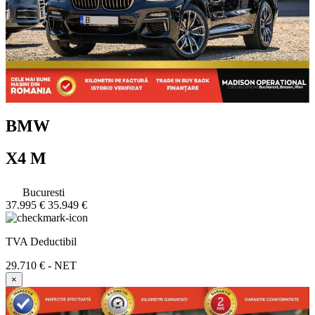
BMW
X4 M
Bucuresti
37.995 €
35.949 €
TVA Deductibil
29.710 € - NET
×