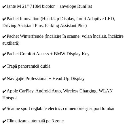
✔️Jante M 21” 718M bicolor + anvelope RunFlat
✔️Pachet Innovation (Head-Up Display, faruri Adaptive LED,
Driving Assistant Plus, Parking Assistant Plus)
✔️Pachet Winterfreude (încălzire în scaune, volan încălzit, încălzire
auxiliară)
✔️Pachet Comfort Access + BMW Display Key
✔️Trapă panoramică dublă
✔️Navigație Professional + Head-Up Display
✔️Apple CarPlay, Android Auto, Wireless Charging, WLAN
Hotspot
✔️Scaune sport reglabile electric, cu memorie și suport lombar
✔️Climatizare automată pe 3 zone