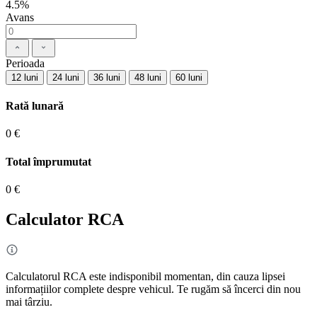
4.5%
Avans
Perioada
12 luni
24 luni
36 luni
48 luni
60 luni
Rată lunară
0 €
Total împrumutat
0 €
Calculator RCA
Calculatorul RCA este indisponibil momentan, din cauza lipsei
informațiilor complete despre vehicul. Te rugăm să încerci din nou
mai târziu.