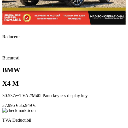
Reducere
Bucuresti
BMW
X4 M
30.537e+TVA //M40i Pano keyless display key
37.995 €
35.949 €
TVA Deductibil