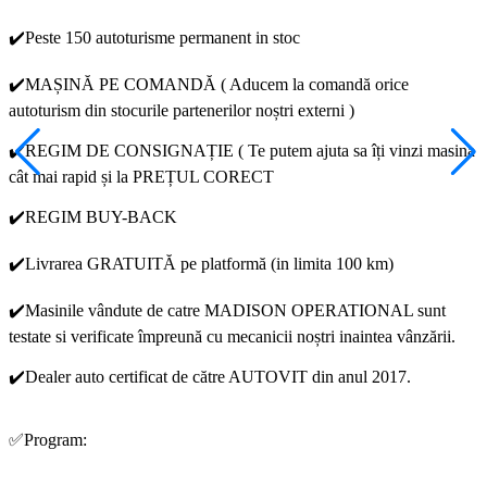
✔️Peste 150 autoturisme permanent in stoc
✔️MAȘINĂ PE COMANDĂ ( Aducem la comandă orice
autoturism din stocurile partenerilor noștri externi )
✔️REGIM DE CONSIGNAȚIE ( Te putem ajuta sa îți vinzi masina
cât mai rapid și la PREȚUL CORECT
✔️REGIM BUY-BACK
✔️Livrarea GRATUITĂ pe platformă (in limita 100 km)
✔️Masinile vândute de catre MADISON OPERATIONAL sunt
testate si verificate împreună cu mecanicii noștri inaintea vânzării.
✔️Dealer auto certificat de către AUTOVIT din anul 2017.
✅Program: