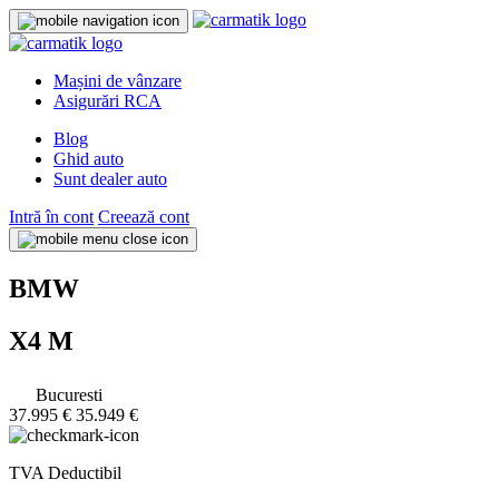
Mașini de vânzare
Asigurări RCA
Blog
Ghid auto
Sunt dealer auto
Intră în cont
Creează cont
BMW
X4 M
Bucuresti
37.995 €
35.949 €
TVA Deductibil