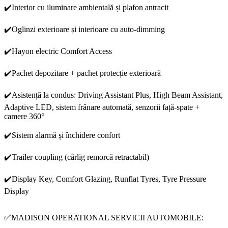
✔️Interior cu iluminare ambientală și plafon antracit
✔️Oglinzi exterioare și interioare cu auto-dimming
✔️Hayon electric Comfort Access
✔️Pachet depozitare + pachet protecție exterioară
✔️Asistență la condus: Driving Assistant Plus, High Beam Assistant,
Adaptive LED, sistem frânare automată, senzorii față-spate +
camere 360°
✔️Sistem alarmă și închidere confort
✔️Trailer coupling (cârlig remorcă retractabil)
✔️Display Key, Comfort Glazing, Runflat Tyres, Tyre Pressure
Display
✅MADISON OPERATIONAL SERVICII AUTOMOBILE: