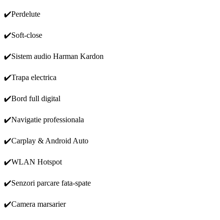
✔️Perdelute
✔️Soft-close
✔️Sistem audio Harman Kardon
✔️Trapa electrica
✔️Bord full digital
✔️Navigatie professionala
✔️Carplay & Android Auto
✔️WLAN Hotspot
✔️Senzori parcare fata-spate
✔️Camera marsarier