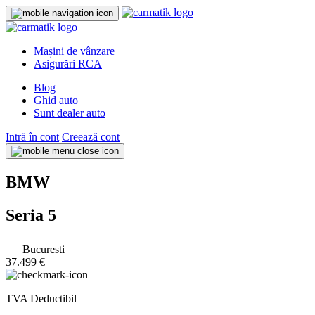
Mașini de vânzare
Asigurări RCA
Blog
Ghid auto
Sunt dealer auto
Intră în cont
Creează cont
BMW
Seria 5
Bucuresti
37.499 €
TVA Deductibil