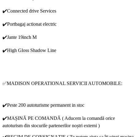
✔️Connected drive Services
✔️Portbagaj actionat electric
✔️Jante 19inch M
✔️High Gloss Shadow Line
✅MADISON OPERATIONAL SERVICII AUTOMOBILE:
✔️Peste 200 autoturisme permanent in stoc
✔️MAȘINĂ PE COMANDĂ ( Aducem la comandă orice
autoturism din stocurile partenerilor noștri externi )
✔️REGIM DE CONSIGNAȚIE ( Te putem ajuta sa îți vinzi masina