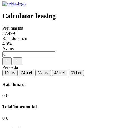
Calculator leasing
Preț mașină
37.499
Rata dobânzii
4.5%
Avans
Perioada
12 luni
24 luni
36 luni
48 luni
60 luni
Rată lunară
0 €
Total împrumutat
0 €