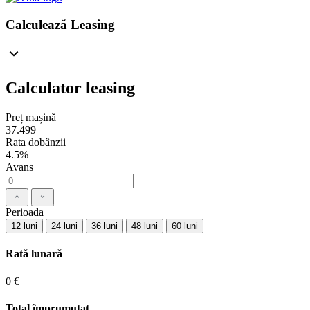
Calculează Leasing
Calculator leasing
Preț mașină
37.499
Rata dobânzii
4.5%
Avans
Perioada
12 luni
24 luni
36 luni
48 luni
60 luni
Rată lunară
0 €
Total împrumutat