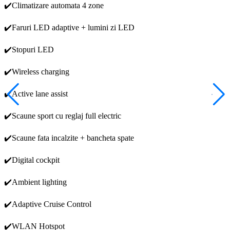
✔️Climatizare automata 4 zone
✔️Faruri LED adaptive + lumini zi LED
✔️Stopuri LED
✔️Wireless charging
✔️Active lane assist
✔️Scaune sport cu reglaj full electric
✔️Scaune fata incalzite + bancheta spate
✔️Digital cockpit
✔️Ambient lighting
✔️Adaptive Cruise Control
✔️WLAN Hotspot