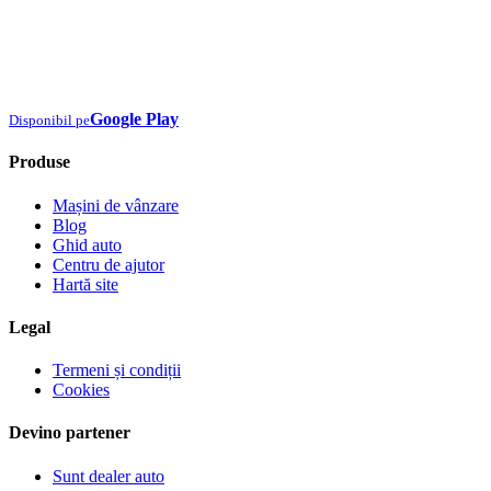
Google Play
Disponibil pe
Produse
Mașini de vânzare
Blog
Ghid auto
Centru de ajutor
Hartă site
Legal
Termeni și condiții
Cookies
Devino partener
Sunt dealer auto