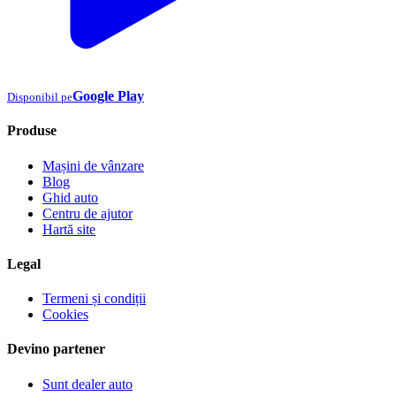
Google Play
Disponibil pe
Produse
Mașini de vânzare
Blog
Ghid auto
Centru de ajutor
Hartă site
Legal
Termeni și condiții
Cookies
Devino partener
Sunt dealer auto