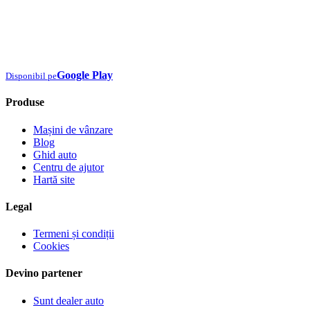
Google Play
Disponibil pe
Produse
Mașini de vânzare
Blog
Ghid auto
Centru de ajutor
Hartă site
Legal
Termeni și condiții
Cookies
Devino partener
Sunt dealer auto