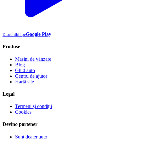
Google Play
Disponibil pe
Produse
Mașini de vânzare
Blog
Ghid auto
Centru de ajutor
Hartă site
Legal
Termeni și condiții
Cookies
Devino partener
Sunt dealer auto