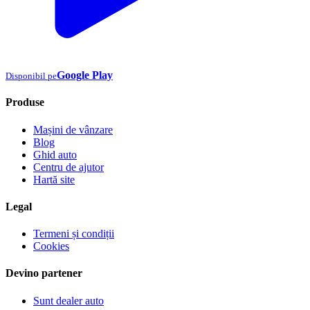
Google Play
Disponibil pe
Produse
Mașini de vânzare
Blog
Ghid auto
Centru de ajutor
Hartă site
Legal
Termeni și condiții
Cookies
Devino partener
Sunt dealer auto