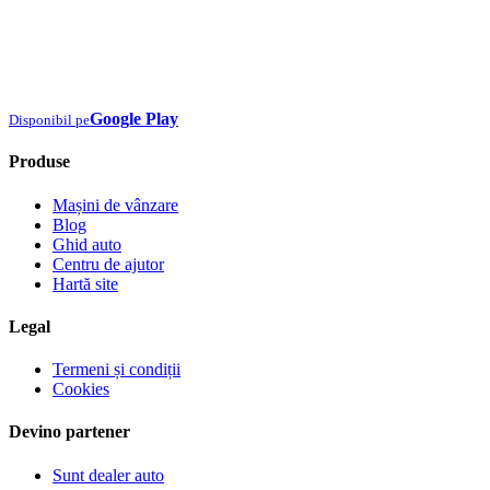
Google Play
Disponibil pe
Produse
Mașini de vânzare
Blog
Ghid auto
Centru de ajutor
Hartă site
Legal
Termeni și condiții
Cookies
Devino partener
Sunt dealer auto