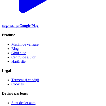
Google Play
Disponibil pe
Produse
Mașini de vânzare
Blog
Ghid auto
Centru de ajutor
Hartă site
Legal
Termeni și condiții
Cookies
Devino partener
Sunt dealer auto