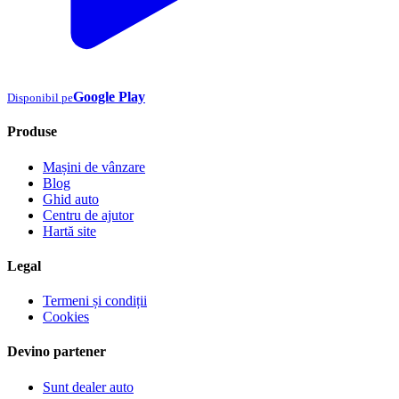
Google Play
Disponibil pe
Produse
Mașini de vânzare
Blog
Ghid auto
Centru de ajutor
Hartă site
Legal
Termeni și condiții
Cookies
Devino partener
Sunt dealer auto