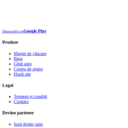
Google Play
Disponibil pe
Produse
Mașini de vânzare
Blog
Ghid auto
Centru de ajutor
Hartă site
Legal
Termeni și condiții
Cookies
Devino partener
Sunt dealer auto