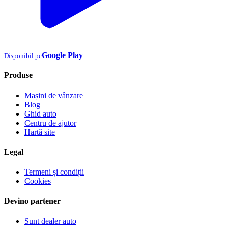
Google Play
Disponibil pe
Produse
Mașini de vânzare
Blog
Ghid auto
Centru de ajutor
Hartă site
Legal
Termeni și condiții
Cookies
Devino partener
Sunt dealer auto