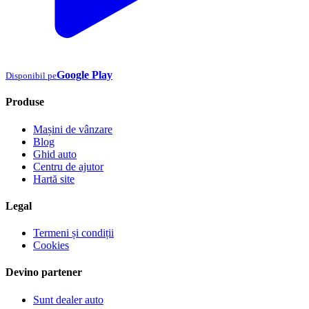
Google Play
Disponibil pe
Produse
Mașini de vânzare
Blog
Ghid auto
Centru de ajutor
Hartă site
Legal
Termeni și condiții
Cookies
Devino partener
Sunt dealer auto