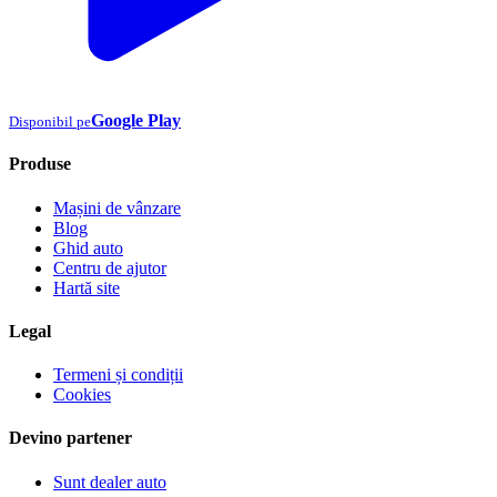
Google Play
Disponibil pe
Produse
Mașini de vânzare
Blog
Ghid auto
Centru de ajutor
Hartă site
Legal
Termeni și condiții
Cookies
Devino partener
Sunt dealer auto