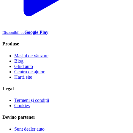
Google Play
Disponibil pe
Produse
Mașini de vânzare
Blog
Ghid auto
Centru de ajutor
Hartă site
Legal
Termeni și condiții
Cookies
Devino partener
Sunt dealer auto