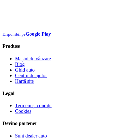
Google Play
Disponibil pe
Produse
Mașini de vânzare
Blog
Ghid auto
Centru de ajutor
Hartă site
Legal
Termeni și condiții
Cookies
Devino partener
Sunt dealer auto