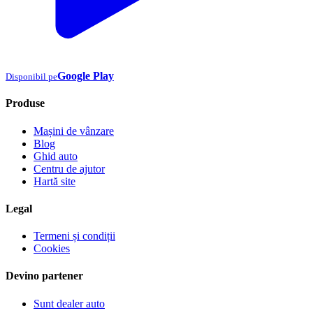
Google Play
Disponibil pe
Produse
Mașini de vânzare
Blog
Ghid auto
Centru de ajutor
Hartă site
Legal
Termeni și condiții
Cookies
Devino partener
Sunt dealer auto