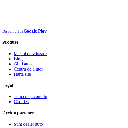
Google Play
Disponibil pe
Produse
Mașini de vânzare
Blog
Ghid auto
Centru de ajutor
Hartă site
Legal
Termeni și condiții
Cookies
Devino partener
Sunt dealer auto