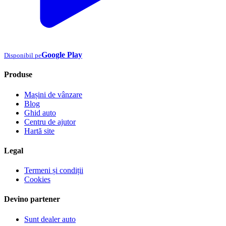
Google Play
Disponibil pe
Produse
Mașini de vânzare
Blog
Ghid auto
Centru de ajutor
Hartă site
Legal
Termeni și condiții
Cookies
Devino partener
Sunt dealer auto