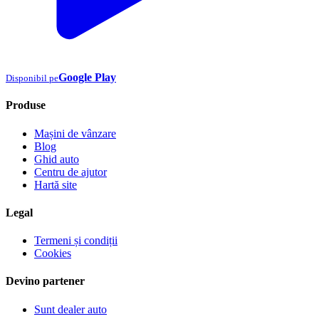
Google Play
Disponibil pe
Produse
Mașini de vânzare
Blog
Ghid auto
Centru de ajutor
Hartă site
Legal
Termeni și condiții
Cookies
Devino partener
Sunt dealer auto