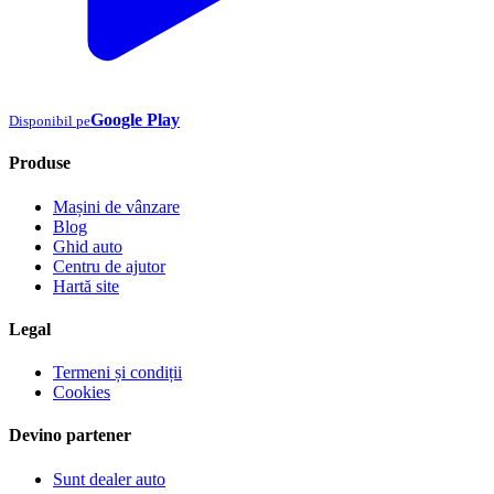
Google Play
Disponibil pe
Produse
Mașini de vânzare
Blog
Ghid auto
Centru de ajutor
Hartă site
Legal
Termeni și condiții
Cookies
Devino partener
Sunt dealer auto