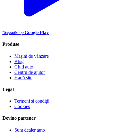
Google Play
Disponibil pe
Produse
Mașini de vânzare
Blog
Ghid auto
Centru de ajutor
Hartă site
Legal
Termeni și condiții
Cookies
Devino partener
Sunt dealer auto