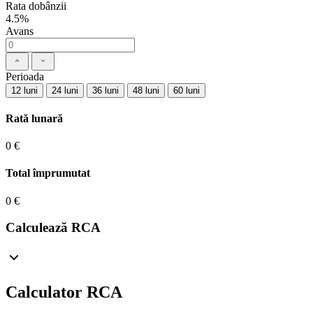
Rata dobânzii
4.5%
Avans
Perioada
12 luni
24 luni
36 luni
48 luni
60 luni
Rată lunară
0 €
Total împrumutat
0 €
Calculează RCA
Calculator RCA