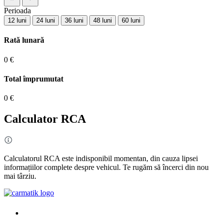
Perioada
12 luni
24 luni
36 luni
48 luni
60 luni
Rată lunară
0 €
Total împrumutat
0 €
Calculator RCA
Calculatorul RCA este indisponibil momentan, din cauza lipsei
informațiilor complete despre vehicul. Te rugăm să încerci din nou
mai târziu.