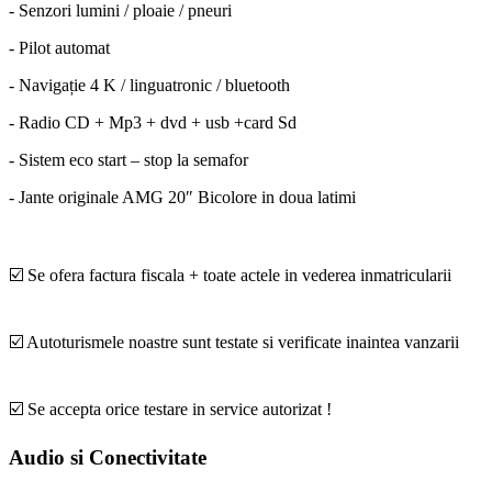
- Senzori lumini / ploaie / pneuri
- Pilot automat
- Navigație 4 K / linguatronic / bluetooth
- Radio CD + Mp3 + dvd + usb +card Sd
- Sistem eco start – stop la semafor
- Jante originale AMG 20″ Bicolore in doua latimi
☑️ Se ofera factura fiscala + toate actele in vederea inmatricularii
☑️ Autoturismele noastre sunt testate si verificate inaintea vanzarii
☑️ Se accepta orice testare in service autorizat !
Audio si Conectivitate