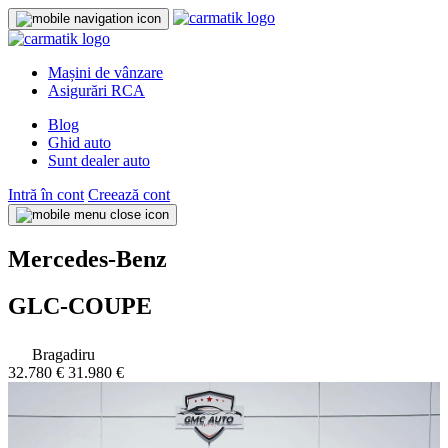
Mașini de vânzare
Asigurări RCA
Blog
Ghid auto
Sunt dealer auto
Intră în cont
Creează cont
Mercedes-Benz
GLC-COUPE
Bragadiru
32.780 €
31.980 €