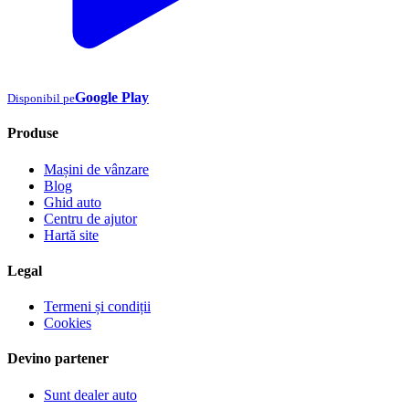
Google Play
Disponibil pe
Produse
Mașini de vânzare
Blog
Ghid auto
Centru de ajutor
Hartă site
Legal
Termeni și condiții
Cookies
Devino partener
Sunt dealer auto