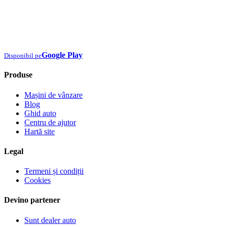
Google Play
Disponibil pe
Produse
Mașini de vânzare
Blog
Ghid auto
Centru de ajutor
Hartă site
Legal
Termeni și condiții
Cookies
Devino partener
Sunt dealer auto