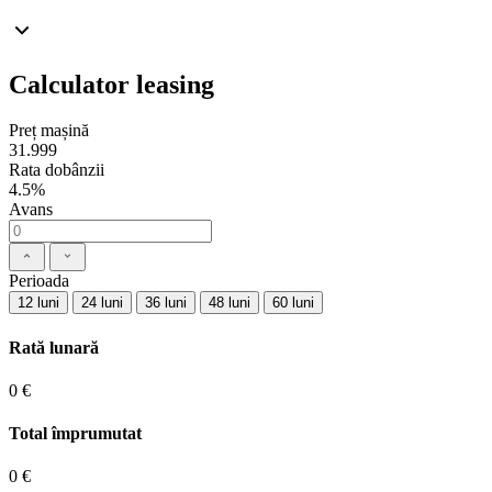
Calculator leasing
Preț mașină
31.999
Rata dobânzii
4.5%
Avans
Perioada
12 luni
24 luni
36 luni
48 luni
60 luni
Rată lunară
0 €
Total împrumutat
0 €