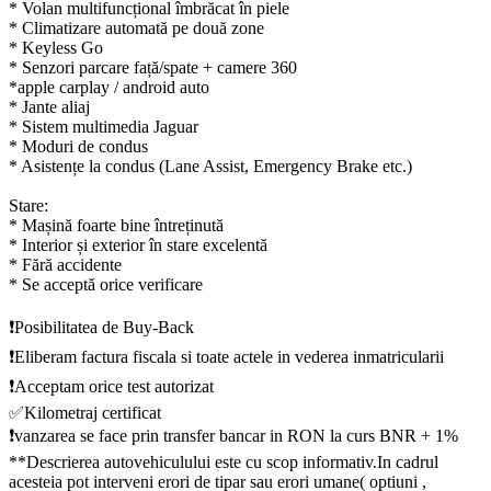
* Volan multifuncțional îmbrăcat în piele
* Climatizare automată pe două zone
* Keyless Go
* Senzori parcare față/spate + camere 360
*apple carplay / android auto
* Jante aliaj
* Sistem multimedia Jaguar
* Moduri de condus
* Asistențe la condus (Lane Assist, Emergency Brake etc.)
Stare:
* Mașină foarte bine întreținută
* Interior și exterior în stare excelentă
* Fără accidente
* Se acceptă orice verificare
❗️Posibilitatea de Buy-Back
❗️Eliberam factura fiscala si toate actele in vederea inmatricularii
❗️Acceptam orice test autorizat
✅Kilometraj certificat
❗️vanzarea se face prin transfer bancar in RON la curs BNR + 1%
**Descrierea autovehiculului este cu scop informativ.In cadrul
acesteia pot interveni erori de tipar sau erori umane( optiuni ,