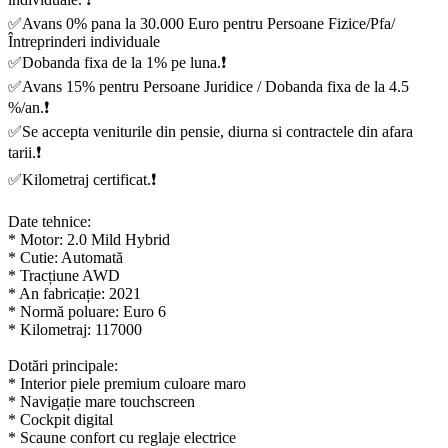
✅Avans 0% pana la 30.000 Euro pentru Persoane Fizice/Pfa/
Întreprinderi individuale
✅Dobanda fixa de la 1% pe luna.❗️
✅Avans 15% pentru Persoane Juridice / Dobanda fixa de la 4.5
%/an.❗️
✅Se accepta veniturile din pensie, diurna si contractele din afara
tarii.❗️
✅Kilometraj certificat.❗️
Date tehnice:
* Motor: 2.0 Mild Hybrid
* Cutie: Automată
* Tracțiune AWD
* An fabricație: 2021
* Normă poluare: Euro 6
* Kilometraj: 117000
Dotări principale:
* Interior piele premium culoare maro
* Navigație mare touchscreen
* Cockpit digital
* Scaune confort cu reglaje electrice