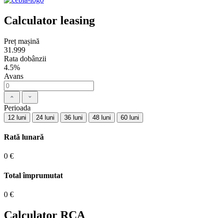
Calculator leasing
Preț mașină
31.999
Rata dobânzii
4.5%
Avans
Perioada
12 luni
24 luni
36 luni
48 luni
60 luni
Rată lunară
0 €
Total împrumutat
0 €
Calculator RCA