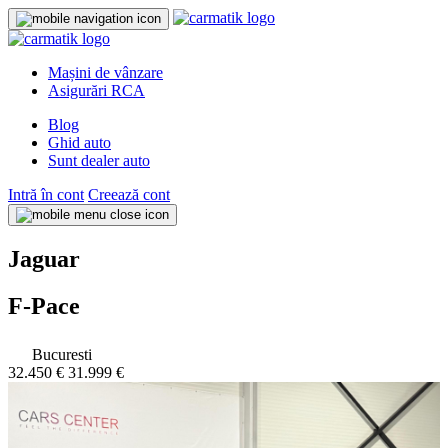
Mașini de vânzare
Asigurări RCA
Blog
Ghid auto
Sunt dealer auto
Intră în cont
Creează cont
Jaguar
F-Pace
Bucuresti
32.450 €
31.999 €