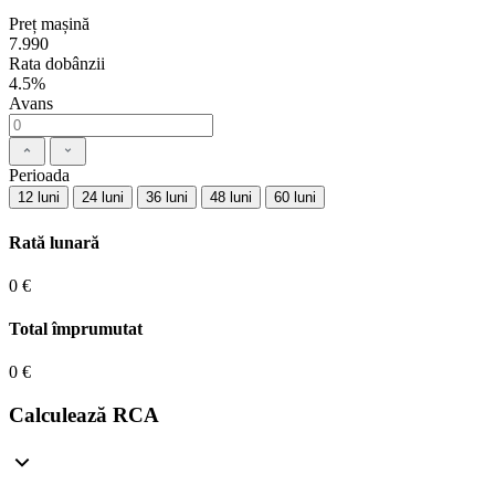
Preț mașină
7.990
Rata dobânzii
4.5%
Avans
Perioada
12 luni
24 luni
36 luni
48 luni
60 luni
Rată lunară
0 €
Total împrumutat
0 €
Calculează RCA