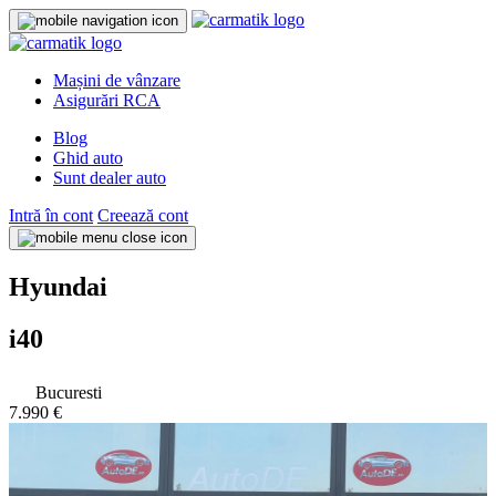
Mașini de vânzare
Asigurări RCA
Blog
Ghid auto
Sunt dealer auto
Intră în cont
Creează cont
Hyundai
i40
Bucuresti
7.990 €