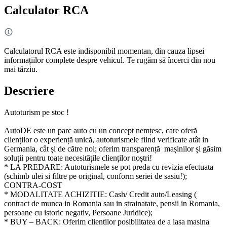
Calculator RCA
Calculatorul RCA este indisponibil momentan, din cauza lipsei
informațiilor complete despre vehicul. Te rugăm să încerci din nou
mai târziu.
Descriere
Autoturism pe stoc !
AutoDE este un parc auto cu un concept nemțesc, care oferă
clienților o experiență unică, autoturismele fiind verificate atât in
Germania, cât și de către noi; oferim transparență mașinilor și găsim
soluții pentru toate necesitățile clienților noștri!
* LA PREDARE: Autoturismele se pot preda cu revizia efectuata
(schimb ulei si filtre pe original, conform seriei de sasiu!);
CONTRA-COST
* MODALITATE ACHIZITIE: Cash/ Credit auto/Leasing (
contract de munca in Romania sau in strainatate, pensii in Romania,
persoane cu istoric negativ, Persoane Juridice);
* BUY – BACK: Oferim clientilor posibilitatea de a lasa masina