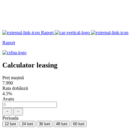
Raport
Raport
Calculator leasing
Preț mașină
7.990
Rata dobânzii
4.5%
Avans
Perioada
12 luni
24 luni
36 luni
48 luni
60 luni