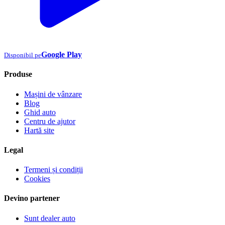
Google Play
Disponibil pe
Produse
Mașini de vânzare
Blog
Ghid auto
Centru de ajutor
Hartă site
Legal
Termeni și condiții
Cookies
Devino partener
Sunt dealer auto