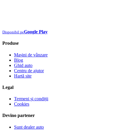
Google Play
Disponibil pe
Produse
Mașini de vânzare
Blog
Ghid auto
Centru de ajutor
Hartă site
Legal
Termeni și condiții
Cookies
Devino partener
Sunt dealer auto