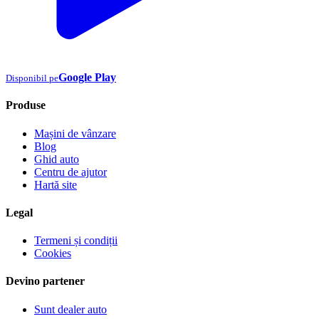
Google Play
Disponibil pe
Produse
Mașini de vânzare
Blog
Ghid auto
Centru de ajutor
Hartă site
Legal
Termeni și condiții
Cookies
Devino partener
Sunt dealer auto