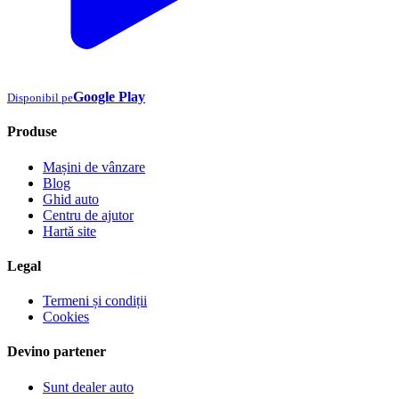
Google Play
Disponibil pe
Produse
Mașini de vânzare
Blog
Ghid auto
Centru de ajutor
Hartă site
Legal
Termeni și condiții
Cookies
Devino partener
Sunt dealer auto