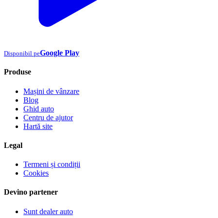
Google Play
Disponibil pe
Produse
Mașini de vânzare
Blog
Ghid auto
Centru de ajutor
Hartă site
Legal
Termeni și condiții
Cookies
Devino partener
Sunt dealer auto