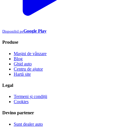
Google Play
Disponibil pe
Produse
Mașini de vânzare
Blog
Ghid auto
Centru de ajutor
Hartă site
Legal
Termeni și condiții
Cookies
Devino partener
Sunt dealer auto