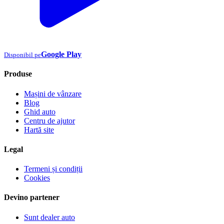
Google Play
Disponibil pe
Produse
Mașini de vânzare
Blog
Ghid auto
Centru de ajutor
Hartă site
Legal
Termeni și condiții
Cookies
Devino partener
Sunt dealer auto