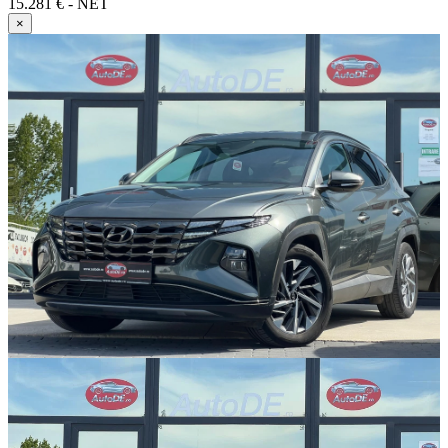
15.281 € - NET
×