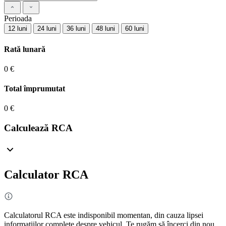
Perioada
12 luni
24 luni
36 luni
48 luni
60 luni
Rată lunară
0 €
Total împrumutat
0 €
Calculează RCA
Calculator RCA
Calculatorul RCA este indisponibil momentan, din cauza lipsei
informațiilor complete despre vehicul. Te rugăm să încerci din nou