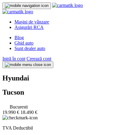
Mașini de vânzare
Asigurări RCA
Blog
Ghid auto
Sunt dealer auto
Intră în cont
Creează cont
Hyundai
Tucson
Bucuresti
19.990 €
18.490 €
TVA Deductibil