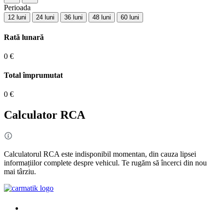
Perioada
12 luni
24 luni
36 luni
48 luni
60 luni
Rată lunară
0 €
Total împrumutat
0 €
Calculator RCA
Calculatorul RCA este indisponibil momentan, din cauza lipsei
informațiilor complete despre vehicul. Te rugăm să încerci din nou
mai târziu.