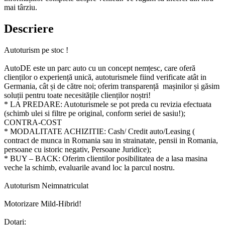
mai târziu.
Descriere
Autoturism pe stoc !
AutoDE este un parc auto cu un concept nemțesc, care oferă
clienților o experiență unică, autoturismele fiind verificate atât in
Germania, cât și de către noi; oferim transparență mașinilor și găsim
soluții pentru toate necesitățile clienților noștri!
* LA PREDARE: Autoturismele se pot preda cu revizia efectuata
(schimb ulei si filtre pe original, conform seriei de sasiu!);
CONTRA-COST
* MODALITATE ACHIZITIE: Cash/ Credit auto/Leasing (
contract de munca in Romania sau in strainatate, pensii in Romania,
persoane cu istoric negativ, Persoane Juridice);
* BUY – BACK: Oferim clientilor posibilitatea de a lasa masina
veche la schimb, evaluarile avand loc la parcul nostru.
Autoturism Neimnatriculat
Motorizare Mild-Hibrid!
Dotari: