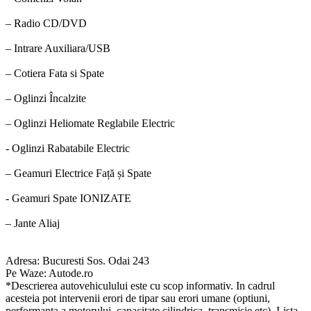
– Radio CD/DVD
– Intrare Auxiliara/USB
– Cotiera Fata si Spate
– Oglinzi Încalzite
– Oglinzi Heliomate Reglabile Electric
- Oglinzi Rabatabile Electric
– Geamuri Electrice Față și Spate
- Geamuri Spate IONIZATE
– Jante Aliaj
Adresa: Bucuresti Sos. Odai 243
Pe Waze: Autode.ro
*Descrierea autovehiculului este cu scop informativ. In cadrul
acesteia pot intervenii erori de tipar sau erori umane (optiuni,
performanța a motorului, capacitate cilindrica, transmisie etc). Lista