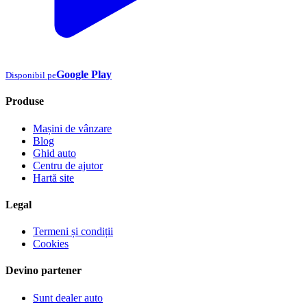
Google Play
Disponibil pe
Produse
Mașini de vânzare
Blog
Ghid auto
Centru de ajutor
Hartă site
Legal
Termeni și condiții
Cookies
Devino partener
Sunt dealer auto