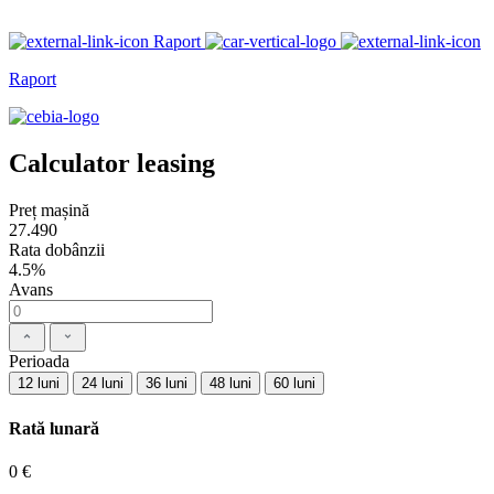
Raport
Raport
Calculator leasing
Preț mașină
27.490
Rata dobânzii
4.5%
Avans
Perioada
12 luni
24 luni
36 luni
48 luni
60 luni
Rată lunară
0 €