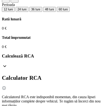
Perioada
12 luni
24 luni
36 luni
48 luni
60 luni
Rată lunară
0 €
Total împrumutat
0 €
Calculează RCA
Calculator RCA
Calculatorul RCA este indisponibil momentan, din cauza lipsei
informațiilor complete despre vehicul. Te rugăm să încerci din nou
mai târziu.