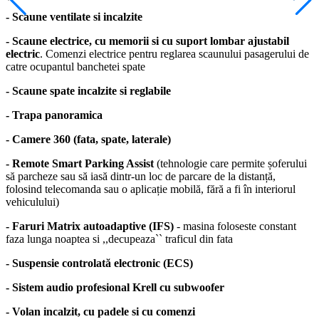
- Scaune ventilate si incalzite
- Scaune electrice, cu memorii si cu suport lombar ajustabil
electric
. Comenzi electrice pentru reglarea scaunului pasagerului de
catre ocupantul banchetei spate
- Scaune spate incalzite si reglabile
- Trapa panoramica
- Camere 360 (fata, spate, laterale)
- Remote Smart Parking Assist
(tehnologie care permite șoferului
să parcheze sau să iasă dintr-un loc de parcare de la distanță,
folosind telecomanda sau o aplicație mobilă, fără a fi în interiorul
vehiculului)
- Faruri Matrix autoadaptive (IFS)
- masina foloseste constant
faza lunga noaptea si ,,decupeaza`` traficul din fata
- Suspensie controlată electronic (ECS)
- Sistem audio profesional Krell cu subwoofer
- Volan incalzit, cu padele si cu comenzi