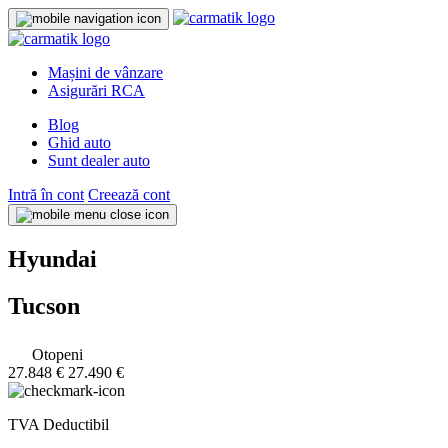
Mașini de vânzare
Asigurări RCA
Blog
Ghid auto
Sunt dealer auto
Intră în cont
Creează cont
Hyundai
Tucson
Otopeni
27.848 €
27.490 €
TVA Deductibil