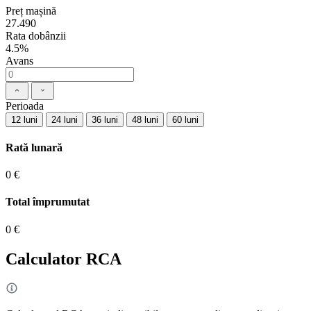
Preț mașină
27.490
Rata dobânzii
4.5%
Avans
Perioada
12 luni
24 luni
36 luni
48 luni
60 luni
Rată lunară
0 €
Total împrumutat
0 €
Calculator RCA