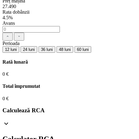
Preț mașină
27.490
Rata dobânzii
4.5%
Avans
Perioada
12 luni
24 luni
36 luni
48 luni
60 luni
Rată lunară
0 €
Total împrumutat
0 €
Calculează RCA
Calculator RCA