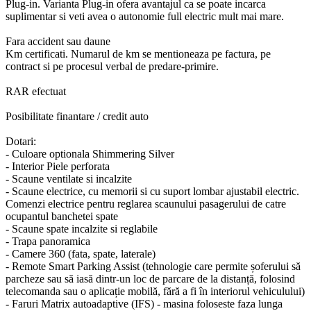
Plug-in. Varianta Plug-in ofera avantajul ca se poate incarca
suplimentar si veti avea o autonomie full electric mult mai mare.
Fara accident sau daune
Km certificati. Numarul de km se mentioneaza pe factura, pe
contract si pe procesul verbal de predare-primire.
RAR efectuat
Posibilitate finantare / credit auto
Dotari:
- Culoare optionala Shimmering Silver
- Interior Piele perforata
- Scaune ventilate si incalzite
- Scaune electrice, cu memorii si cu suport lombar ajustabil electric.
Comenzi electrice pentru reglarea scaunului pasagerului de catre
ocupantul banchetei spate
- Scaune spate incalzite si reglabile
- Trapa panoramica
- Camere 360 (fata, spate, laterale)
- Remote Smart Parking Assist (tehnologie care permite șoferului să
parcheze sau să iasă dintr-un loc de parcare de la distanță, folosind
telecomanda sau o aplicație mobilă, fără a fi în interiorul vehiculului)
- Faruri Matrix autoadaptive (IFS) - masina foloseste faza lunga