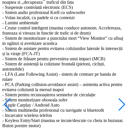
noaptea si ,,decupeaza`` traficul din fata
- Suspensie controlată electronic (ECS)
- Sistem audio profesional Krell cu subwoofer
- Volan incalzit, cu padele si cu comenzi
- Lumini ambientale
- Cruise control inteligent (masina conduce autonom. Accelereaza,
franeaza si vireaza in functie de trafic si de drum)
- Sistem de monitorizare a punctului mort “View Monitor” cu afisaj
in oglinzi si avertizare acustica
- Sistem de asistare pentru evitarea coliziunilor laterale în intersecții
și la viraje (FCA-JT)
- Sistem de frânare pentru prevenirea unui impact (MCB)
- Sistem de asistență la coliziune frontală (pietoni, cicliști,
automobile)
- LFA (Lane Following Assist) - sistem de centrare pe banda de
rulare
- PCA (Parking collision-avoidance assist) – asistenta activa pentru
evitarea coliziunii la mersul inapoi
- Sistem pentru recunoașterea semnelor de circulație
- Sistem monitorizare oboseala sofer
- Apple Carplay / Android Auto
- Sistem multimedia profesional cu navigatie si bluetooth
- Incarcator wireless telefon
- Keyless Entry/Start (masina se incuie/descuie cu cheia in buzunar.
Buton pornire motor)