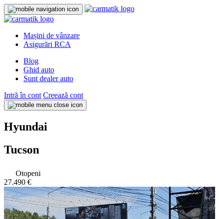
Mașini de vânzare
Asigurări RCA
Blog
Ghid auto
Sunt dealer auto
Intră în cont
Creează cont
Hyundai
Tucson
Otopeni
27.490 €