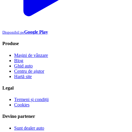
Google Play
Disponibil pe
Produse
Mașini de vânzare
Blog
Ghid auto
Centru de ajutor
Hartă site
Legal
Termeni și condiții
Cookies
Devino partener
Sunt dealer auto