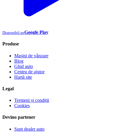
Google Play
Disponibil pe
Produse
Mașini de vânzare
Blog
Ghid auto
Centru de ajutor
Hartă site
Legal
Termeni și condiții
Cookies
Devino partener
Sunt dealer auto