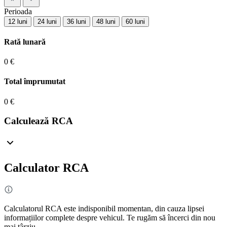
Perioada
12 luni
24 luni
36 luni
48 luni
60 luni
Rată lunară
0 €
Total împrumutat
0 €
Calculează RCA
Calculator RCA
Calculatorul RCA este indisponibil momentan, din cauza lipsei
informațiilor complete despre vehicul. Te rugăm să încerci din nou
mai târziu.