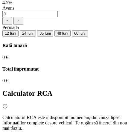
4.5%
Avans
Perioada
12 luni
24 luni
36 luni
48 luni
60 luni
Rată lunară
0 €
Total împrumutat
0 €
Calculator RCA
Calculatorul RCA este indisponibil momentan, din cauza lipsei
informațiilor complete despre vehicul. Te rugăm să încerci din nou
mai târziu.