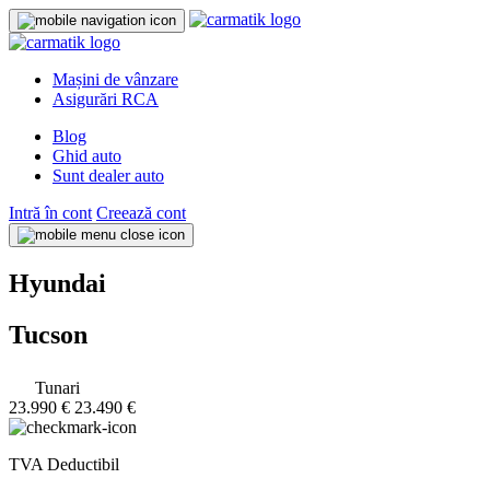
Mașini de vânzare
Asigurări RCA
Blog
Ghid auto
Sunt dealer auto
Intră în cont
Creează cont
Hyundai
Tucson
Tunari
23.990 €
23.490 €
TVA Deductibil