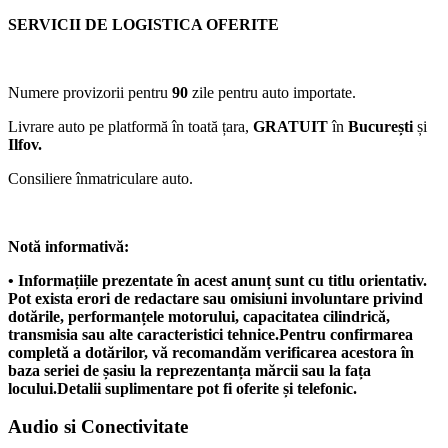
SERVICII DE LOGISTICA OFERITE
Numere provizorii pentru
90
zile pentru auto importate.
Livrare auto pe platformă în toată țara,
GRATUIT
în
București
și
Ilfov.
Consiliere înmatriculare auto.
Notă informativă:
• Informațiile prezentate în acest anunț sunt cu titlu orientativ.
Pot exista erori de redactare sau omisiuni involuntare privind
dotările, performanțele motorului, capacitatea cilindrică,
transmisia sau alte caracteristici tehnice.Pentru confirmarea
completă a dotărilor, vă recomandăm verificarea acestora în
baza seriei de șasiu la reprezentanța mărcii sau la fața
locului.Detalii suplimentare pot fi oferite și telefonic.
Audio si Conectivitate