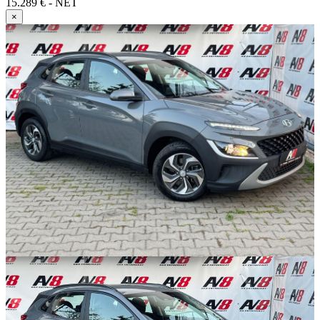
15.289 € - NET
×