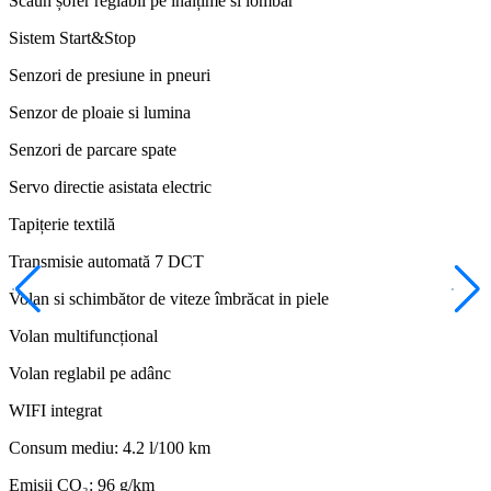
Scaun șofer reglabil pe înălțime si lombar
Sistem Start&Stop
Senzori de presiune in pneuri
Senzor de ploaie si lumina
Senzori de parcare spate
Servo directie asistata electric
Tapițerie textilă
Transmisie automată 7 DCT
Volan si schimbător de viteze îmbrăcat in piele
Volan multifuncțional
Volan reglabil pe adânc
WIFI integrat
Consum mediu: 4.2 l/100 km
Emisii CO₂: 96 g/km