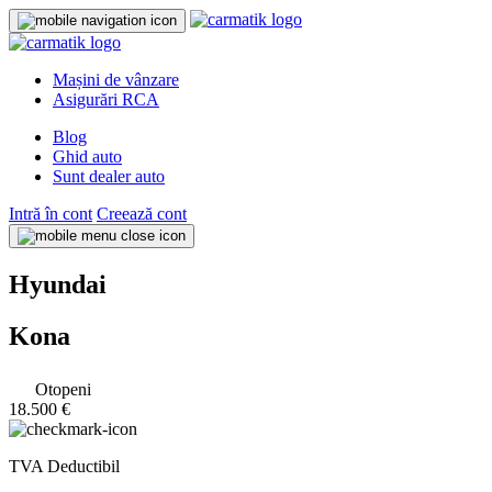
Mașini de vânzare
Asigurări RCA
Blog
Ghid auto
Sunt dealer auto
Intră în cont
Creează cont
Hyundai
Kona
Otopeni
18.500 €
TVA Deductibil