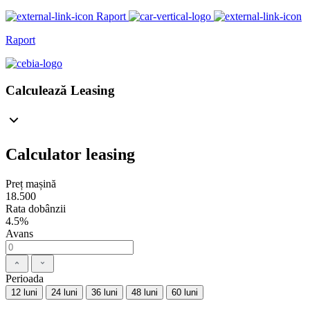
Raport
Raport
Calculează Leasing
Calculator leasing
Preț mașină
18.500
Rata dobânzii
4.5%
Avans
Perioada
12 luni
24 luni
36 luni
48 luni
60 luni