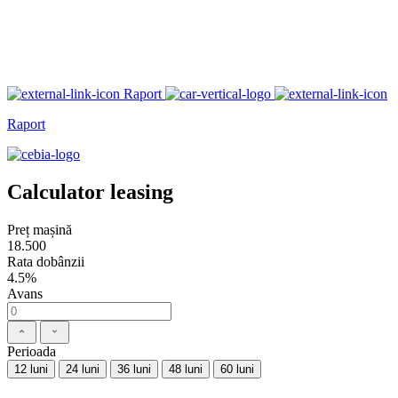
Raport
Raport
Calculator leasing
Preț mașină
18.500
Rata dobânzii
4.5%
Avans
Perioada
12 luni
24 luni
36 luni
48 luni
60 luni