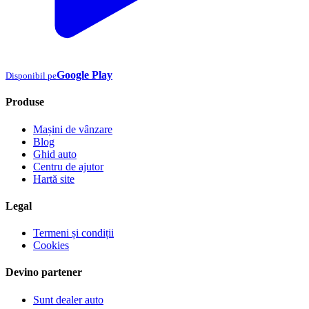
Google Play
Disponibil pe
Produse
Mașini de vânzare
Blog
Ghid auto
Centru de ajutor
Hartă site
Legal
Termeni și condiții
Cookies
Devino partener
Sunt dealer auto