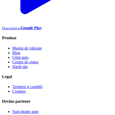
Google Play
Disponibil pe
Produse
Mașini de vânzare
Blog
Ghid auto
Centru de ajutor
Hartă site
Legal
Termeni și condiții
Cookies
Devino partener
Sunt dealer auto