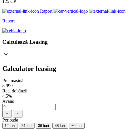
125 CP
Raport
Raport
Calculează Leasing
Calculator leasing
Preț mașină
8.990
Rata dobânzii
4.5%
Avans
Perioada
12 luni
24 luni
36 luni
48 luni
60 luni