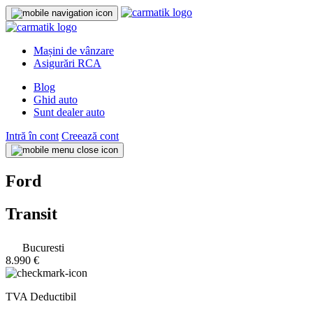
Mașini de vânzare
Asigurări RCA
Blog
Ghid auto
Sunt dealer auto
Intră în cont
Creează cont
Ford
Transit
Bucuresti
8.990 €
TVA Deductibil