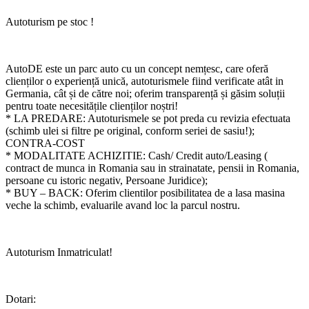
Autoturism pe stoc !
AutoDE este un parc auto cu un concept nemțesc, care oferă
clienților o experiență unică, autoturismele fiind verificate atât in
Germania, cât și de către noi; oferim transparență și găsim soluții
pentru toate necesitățile clienților noștri!
* LA PREDARE: Autoturismele se pot preda cu revizia efectuata
(schimb ulei si filtre pe original, conform seriei de sasiu!);
CONTRA-COST
* MODALITATE ACHIZITIE: Cash/ Credit auto/Leasing (
contract de munca in Romania sau in strainatate, pensii in Romania,
persoane cu istoric negativ, Persoane Juridice);
* BUY – BACK: Oferim clientilor posibilitatea de a lasa masina
veche la schimb, evaluarile avand loc la parcul nostru.
Autoturism Inmatriculat!
Dotari: