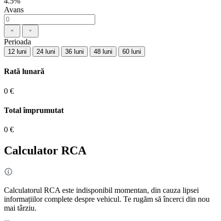
4.5%
Avans
Perioada
12 luni
24 luni
36 luni
48 luni
60 luni
Rată lunară
0 €
Total împrumutat
0 €
Calculator RCA
Calculatorul RCA este indisponibil momentan, din cauza lipsei
informațiilor complete despre vehicul. Te rugăm să încerci din nou
mai târziu.