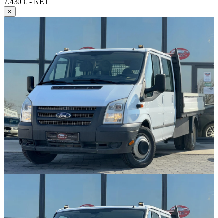
7.430 € - NET
×