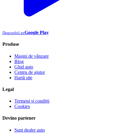
Google Play
Disponibil pe
Produse
Mașini de vânzare
Blog
Ghid auto
Centru de ajutor
Hartă site
Legal
Termeni și condiții
Cookies
Devino partener
Sunt dealer auto