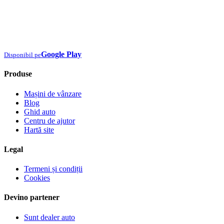
Google Play
Disponibil pe
Produse
Mașini de vânzare
Blog
Ghid auto
Centru de ajutor
Hartă site
Legal
Termeni și condiții
Cookies
Devino partener
Sunt dealer auto