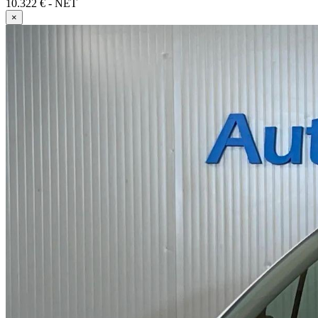
10.322 € - NET
×