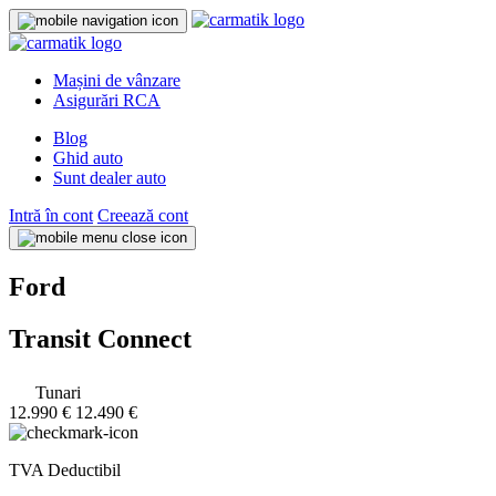
Mașini de vânzare
Asigurări RCA
Blog
Ghid auto
Sunt dealer auto
Intră în cont
Creează cont
Ford
Transit Connect
Tunari
12.990 €
12.490 €
TVA Deductibil