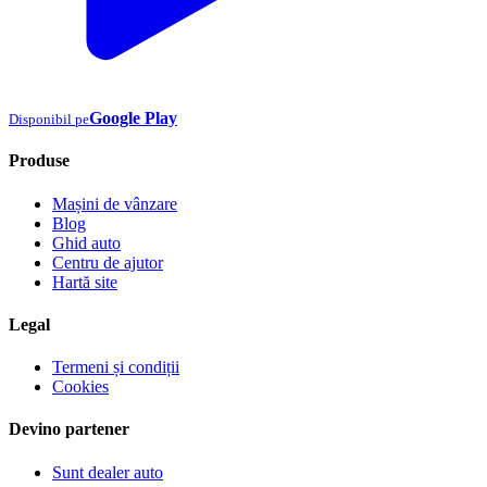
Google Play
Disponibil pe
Produse
Mașini de vânzare
Blog
Ghid auto
Centru de ajutor
Hartă site
Legal
Termeni și condiții
Cookies
Devino partener
Sunt dealer auto