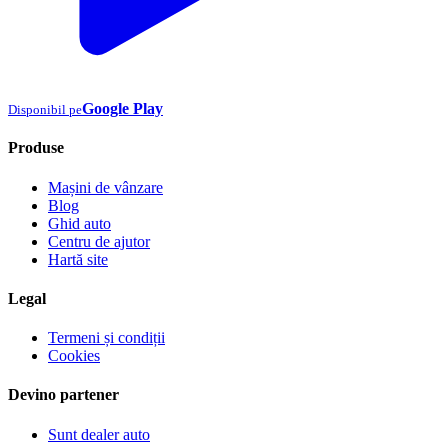
Google Play
Disponibil pe
Produse
Mașini de vânzare
Blog
Ghid auto
Centru de ajutor
Hartă site
Legal
Termeni și condiții
Cookies
Devino partener
Sunt dealer auto