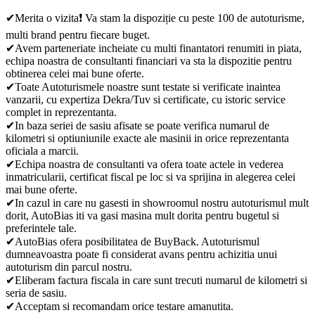
✔Merita o vizita❗ Va stam la dispoziție cu peste 100 de autoturisme,
multi brand pentru fiecare buget.
✔Avem parteneriate incheiate cu multi finantatori renumiti in piata,
echipa noastra de consultanti financiari va sta la dispozitie pentru
obtinerea celei mai bune oferte.
✔Toate Autoturismele noastre sunt testate si verificate inaintea
vanzarii, cu expertiza Dekra/Tuv si certificate, cu istoric service
complet in reprezentanta.
✔In baza seriei de sasiu afisate se poate verifica numarul de
kilometri si optiuniunile exacte ale masinii in orice reprezentanta
oficiala a marcii.
✔Echipa noastra de consultanti va ofera toate actele in vederea
inmatricularii, certificat fiscal pe loc si va sprijina in alegerea celei
mai bune oferte.
✔In cazul in care nu gasesti in showroomul nostru autoturismul mult
dorit, AutoBias iti va gasi masina mult dorita pentru bugetul si
preferintele tale.
✔AutoBias ofera posibilitatea de BuyBack. Autoturismul
dumneavoastra poate fi considerat avans pentru achizitia unui
autoturism din parcul nostru.
✔Eliberam factura fiscala in care sunt trecuti numarul de kilometri si
seria de sasiu.
✔Acceptam si recomandam orice testare amanutita.