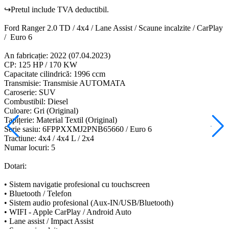
↪Pretul include TVA deductibil.
Ford Ranger 2.0 TD / 4x4 / Lane Assist / Scaune incalzite / CarPlay
/ Euro 6
An fabricație: 2022 (07.04.2023)
CP: 125 HP / 170 KW
Capacitate cilindrică: 1996 ccm
Transmisie: Transmisie AUTOMATA
Caroserie: SUV
Combustibil: Diesel
Culoare: Gri (Original)
Tapițerie: Material Textil (Original)
Serie sasiu: 6FPPXXMJ2PNB65660 / Euro 6
Tractiune: 4x4 / 4x4 L / 2x4
Numar locuri: 5
Dotari:
• Sistem navigatie profesional cu touchscreen
• Bluetooth / Telefon
• Sistem audio profesional (Aux-IN/USB/Bluetooth)
• WIFI - Apple CarPlay / Android Auto
• Lane assist / Impact Assist