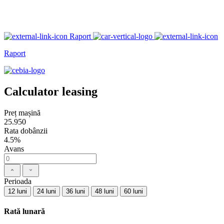
Raport
Raport
Calculator leasing
Preț mașină
25.950
Rata dobânzii
4.5%
Avans
Perioada
12 luni
24 luni
36 luni
48 luni
60 luni
Rată lunară