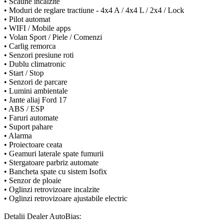
• Scaune incalzite
• Moduri de reglare tractiune - 4x4 A / 4x4 L / 2x4 / Lock
• Pilot automat
• WIFI / Mobile apps
• Volan Sport / Piele / Comenzi
• Carlig remorca
• Senzori presiune roti
• Dublu climatronic
• Start / Stop
• Senzori de parcare
• Lumini ambientale
• Jante aliaj Ford 17
• ABS / ESP
• Faruri automate
• Suport pahare
• Alarma
• Proiectoare ceata
• Geamuri laterale spate fumurii
• Stergatoare parbriz automate
• Bancheta spate cu sistem Isofix
• Senzor de ploaie
• Oglinzi retrovizoare incalzite
• Oglinzi retrovizoare ajustabile electric
Detalii Dealer AutoBias: