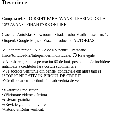
Descriere
Cumpara relaxat❗ CREDIT FARA AVANS | LEASING DE LA
15% AVANS | FINANTARE ONLINE.
❗Locatia: AutoBias Showroom - Strada Tudor Vladimirescu, nr. 1,
Otopeni: Google Maps si Waze introducand AUTOBIAS.
✔Finantare rapida FARA AVANS pentru : Persoane
fizice/Juridice/Pfa/Întreprinderi individuale. ⭕ Rate egale.
✔Aprobare garantata pe maxim 60 de luni, posibilitate de inchidere
anticipata a creditului fara costuri suplimentare.
✔Se accepta veniturile din pensie, contractele din afara tarii si
ISTORIC NEGATIV IN BIROUL DE CREDIT.
✔Credit doar cu buletinul, fara adeverinta de venit.
↪Garantie Producator.
↪Vizionare videoconferinta.
↪Livrare gratuita.
↪Revizie gratuita la livrare.
↪Istoric & Rulaj verificat.