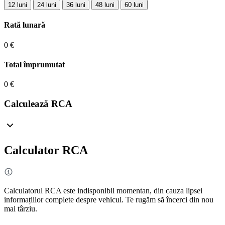
12 luni
24 luni
36 luni
48 luni
60 luni
Rată lunară
0 €
Total împrumutat
0 €
Calculează RCA
Calculator RCA
Calculatorul RCA este indisponibil momentan, din cauza lipsei
informațiilor complete despre vehicul. Te rugăm să încerci din nou
mai târziu.