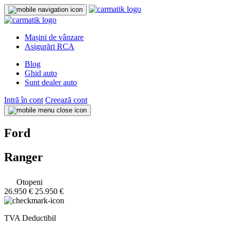
Mașini de vânzare
Asigurări RCA
Blog
Ghid auto
Sunt dealer auto
Intră în cont
Creează cont
Ford
Ranger
Otopeni
26.950 €
25.950 €
TVA Deductibil